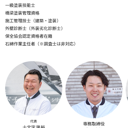
一級塗装技能士
橋梁塗装管理資格
施工管理技士（建築・塗装）
外壁診断士（外装劣化診断士）
保全協会認定資格者在籍
石綿作業主任者（※調査士は非対応）
代表
専務取締役
十文字 隆裕