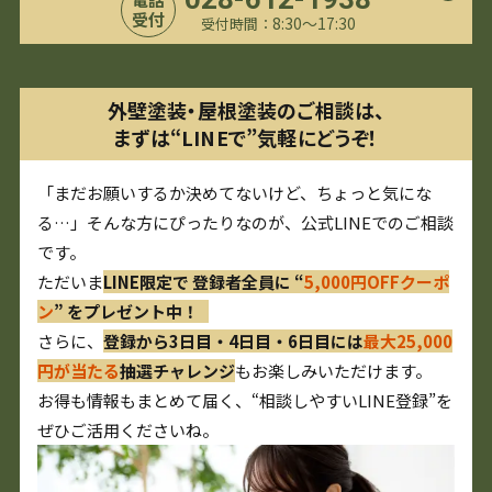
受付
8:30〜17:30
受付時間：
外壁塗装・屋根塗装のご相談は、
まずは“LINEで”気軽にどうぞ！
「まだお願いするか決めてないけど、ちょっと気にな
る…」そんな方にぴったりなのが、公式LINEでのご相談
です。
ただいま
LINE限定で 登録者全員に “
5,000円OFFクーポ
ン
” をプレゼント中！
さらに、
登録から3日目・4日目・6日目には
最大25,000
円が当たる
抽選チャレンジ
もお楽しみいただけます。
お得も情報もまとめて届く、“相談しやすいLINE登録”を
ぜひご活用くださいね。