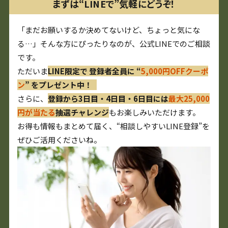
まずは“LINEで”気軽にどうぞ！
「まだお願いするか決めてないけど、ちょっと気にな
る…」そんな方にぴったりなのが、公式LINEでのご相談
です。
ただいま
LINE限定で 登録者全員に “
5,000円OFFクーポ
ン
” をプレゼント中！
さらに、
登録から3日目・4日目・6日目には
最大25,000
円が当たる
抽選チャレンジ
もお楽しみいただけます。
お得も情報もまとめて届く、“相談しやすいLINE登録”を
ぜひご活用くださいね。