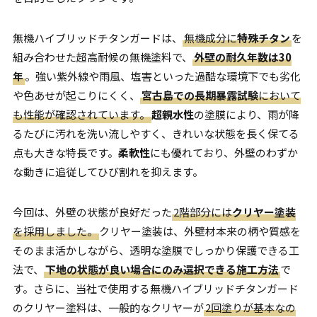
無機ハイブリッドチタンガードは、
無機成分に
特殊チタン
を
組み合わせた超高耐候の無機塗料で、
外壁の耐久年数は30
年
。強い紫外線や雨風、塩害といった過酷な環境下でも劣化
や色あせが起こりにくく、
宮古島での長期暴露試験
において
も性能が確認されています。
超親水性
の塗膜により、雨が降
るたびに汚れを洗い流しやすく、きれいな状態を長く保てる
点も大きな特長です。
柔軟性
にも優れており、外壁のわずか
な動きに追従してひび割れを抑えます。
今回は、外壁の状態が良好だった
2階部分には
クリヤー塗装
を採用しました。
クリヤー塗装は、外壁材本来の柄や質感を
そのまま活かしながら、透明な塗膜でしっかり保護できる工
法で、
下地の状態が良い場合にのみ選択できる施工方法
で
す。さらに、当社で使用する無機ハイブリッドチタンガード
のクリヤー塗料は、一般的なクリヤーが
2回塗りが基本なの