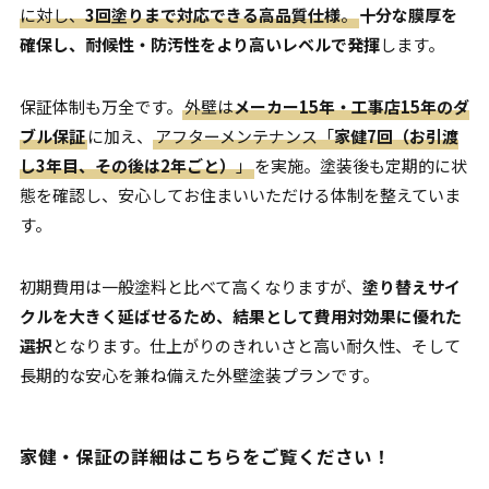
に対し、
3回塗りまで対応できる高品質仕様
。
十分な膜厚を
確保し、耐候性・防汚性をより高いレベルで発揮
します。
保証体制も万全です。
外壁は
メーカー15年・工事店15年のダ
ブル保証
に加え、
アフターメンテナンス「
家健7回（お引渡
し3年目、その後は2年ごと）
」
を実施。塗装後も定期的に状
態を確認し、安心してお住まいいただける体制を整えていま
す。
初期費用は一般塗料と比べて高くなりますが、
塗り替えサイ
クルを大きく延ばせるため、結果として費用対効果に優れた
選択
となります。仕上がりのきれいさと高い耐久性、そして
長期的な安心を兼ね備えた外壁塗装プランです。
家健・保証の詳細はこちらをご覧ください！