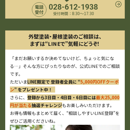
028-612-1938
電話
受付
8:30〜17:30
受付時間：
外壁塗装・屋根塗装のご相談は、
まずは“LINEで”気軽にどうぞ！
「まだお願いするか決めてないけど、ちょっと気にな
る…」そんな方にぴったりなのが、公式LINEでのご相談
です。
ただいま
LINE限定で 登録者全員に “
5,000円OFFクーポ
ン
” をプレゼント中！
さらに、
登録から3日目・4日目・6日目には
最大25,000
円が当たる
抽選チャレンジ
もお楽しみいただけます。
お得も情報もまとめて届く、“相談しやすいLINE登録”を
ぜひご活用くださいね。