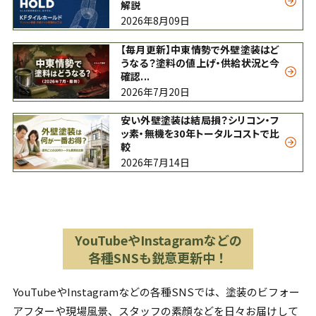
解説
2026年8月09日
【毎月更新】中東情勢で外壁塗装はど
うなる？塗料の値上げ・供給状況と今
確認...
2026年7月20日
安い外壁塗装は結局損？シリコン・フ
ッ素・無機を30年トータルコストで比
較
2026年7月14日
YouTubeやInstagramなどの
各種SNSも鋭意更新中！
YouTubeやInstagramなどの各種SNSでは、塗装のビフォー
アフターや現場風景、スタッフの素顔などを日々お届けして