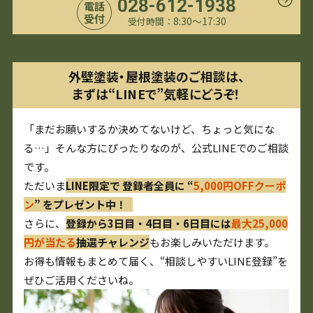
028-612-1938
電話
受付
8:30〜17:30
受付時間：
外壁塗装・屋根塗装のご相談は、
まずは“LINEで”気軽にどうぞ！
「まだお願いするか決めてないけど、ちょっと気にな
る…」そんな方にぴったりなのが、公式LINEでのご相談
です。
ただいま
LINE限定で 登録者全員に “
5,000円OFFクーポ
ン
” をプレゼント中！
さらに、
登録から3日目・4日目・6日目には
最大25,000
円が当たる
抽選チャレンジ
もお楽しみいただけます。
お得も情報もまとめて届く、“相談しやすいLINE登録”を
ぜひご活用くださいね。