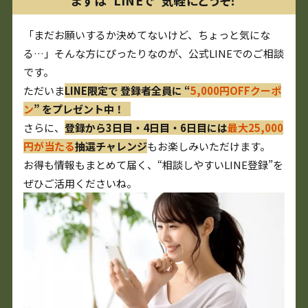
まずは“LINEで”気軽にどうぞ！
「まだお願いするか決めてないけど、ちょっと気にな
る…」そんな方にぴったりなのが、公式LINEでのご相談
です。
ただいま
LINE限定で 登録者全員に “
5,000円OFFクーポ
ン
” をプレゼント中！
さらに、
登録から3日目・4日目・6日目には
最大25,000
円が当たる
抽選チャレンジ
もお楽しみいただけます。
お得も情報もまとめて届く、“相談しやすいLINE登録”を
ぜひご活用くださいね。