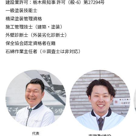
建設業許可：栃木県知事 許可（般-6）第27294号
一級塗装技能士
橋梁塗装管理資格
施工管理技士（建築・塗装）
外壁診断士（外装劣化診断士）
保全協会認定資格者在籍
石綿作業主任者（※調査士は非対応）
代表