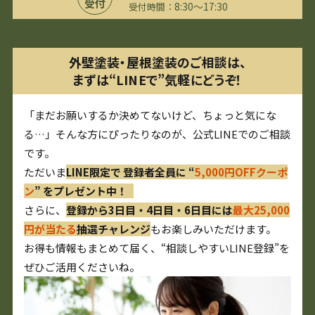
受付
8:30〜17:30
受付時間：
外壁塗装・屋根塗装のご相談は、
まずは“LINEで”気軽にどうぞ！
「まだお願いするか決めてないけど、ちょっと気にな
る…」そんな方にぴったりなのが、公式LINEでのご相談
です。
ただいま
LINE限定で 登録者全員に “
5,000円OFFクーポ
ン
” をプレゼント中！
さらに、
登録から3日目・4日目・6日目には
最大25,000
円が当たる
抽選チャレンジ
もお楽しみいただけます。
お得も情報もまとめて届く、“相談しやすいLINE登録”を
ぜひご活用くださいね。