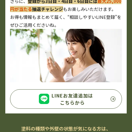
さらに、
登録から3日目・4日目・6日目には
最大25,000
円が当たる
抽選チャレンジ
もお楽しみいただけます。
お得も情報もまとめて届く、“相談しやすいLINE登録”を
ぜひご活用くださいね。
LINEお友達追加は
こちらから
塗料の種類や外壁の状態が気になる方は、