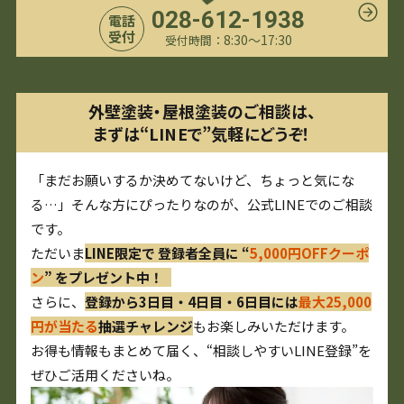
028-612-1938
電話
受付
8:30〜17:30
受付時間：
外壁塗装・屋根塗装のご相談は、
まずは“LINEで”気軽にどうぞ！
「まだお願いするか決めてないけど、ちょっと気にな
る…」そんな方にぴったりなのが、公式LINEでのご相談
です。
ただいま
LINE限定で 登録者全員に “
5,000円OFFクーポ
ン
” をプレゼント中！
さらに、
登録から3日目・4日目・6日目には
最大25,000
円が当たる
抽選チャレンジ
もお楽しみいただけます。
お得も情報もまとめて届く、“相談しやすいLINE登録”を
ぜひご活用くださいね。