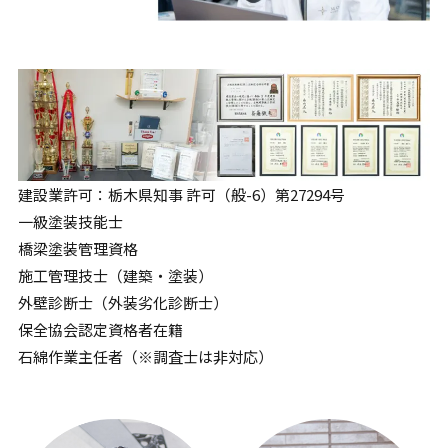
建設業許可：栃木県知事 許可（般-6）第27294号
一級塗装技能士
橋梁塗装管理資格
施工管理技士（建築・塗装）
外壁診断士（外装劣化診断士）
保全協会認定資格者在籍
石綿作業主任者（※調査士は非対応）