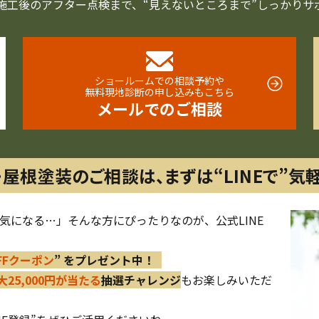
施工後の
アフター点検まで、
“見えないところまで”
しっかりサ
ショールームでの相談予約や
無料現地診断の申し込みもこちら
メールでのご相談
・屋根塗装のご相談は、
まずは“LINEで”気
気になる…」そんな方にぴったりなのが、公式LINE
OFFクーポン
” をプレゼント中！
大25,000円が当たる
抽選チャレンジ
もお楽しみいただ