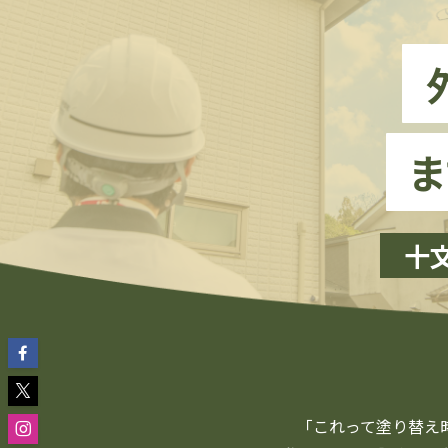
ま
十
「これって塗り替え