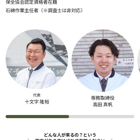
保全協会認定資格者在籍
石綿作業主任者（※調査士は非対応）
代表
専務取締役
十文字 隆裕
高田 真帆
どんな人が来るの？という