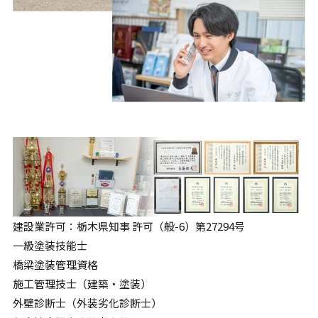
建設業許可：栃木県知事 許可（般-6）第27294号
一級塗装技能士
橋梁塗装管理資格
施工管理技士（建築・塗装）
外壁診断士（外装劣化診断士）