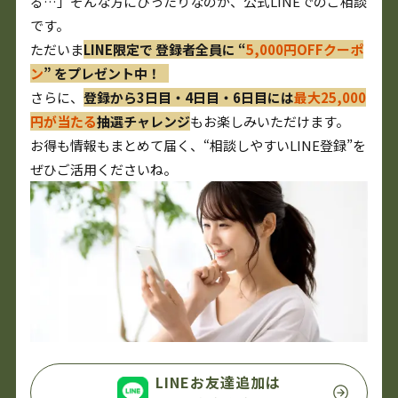
る…」そんな方にぴったりなのが、公式LINEでのご相談
です。
ただいま
LINE限定で 登録者全員に “
5,000円OFFクーポ
ン
” をプレゼント中！
さらに、
登録から3日目・4日目・6日目には
最大25,000
円が当たる
抽選チャレンジ
もお楽しみいただけます。
お得も情報もまとめて届く、“相談しやすいLINE登録”を
ぜひご活用くださいね。
LINEお友達追加は