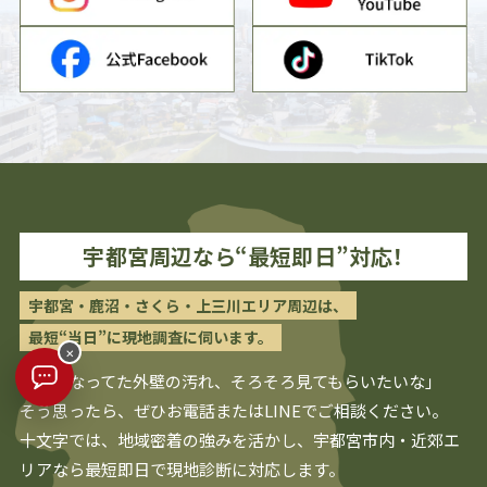
宇都宮
周辺なら“最短即日”対応！
宇都宮・鹿沼・さくら・上三川エリア周辺は、
最短“当日”に現地調査に伺います。
×
「気になってた外壁の汚れ、そろそろ見てもらいたいな」
そう思ったら、ぜひお電話またはLINEでご相談ください。
十文字では、地域密着の強みを活かし、
宇都宮
市内・近郊エ
リアなら最短即日で現地診断に対応します。