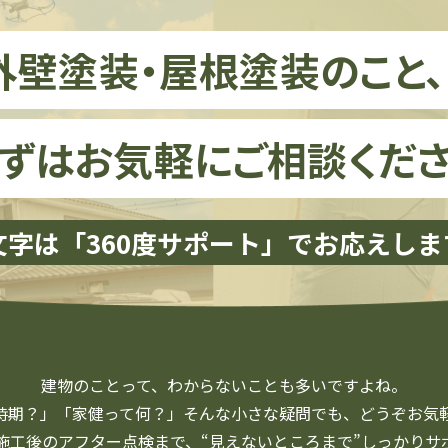
外壁塗装・屋根塗装のこと
ずはお気軽にご相談くださ
文字は「360度サポート」で
お応えしま
建物のことって、
わからないことも多いですよね。
時期？」「家健って何？」
そんな小さな疑問でも、
どうぞお気
施工後の
アフター点検まで、
“見えないところまで”
しっかりサ