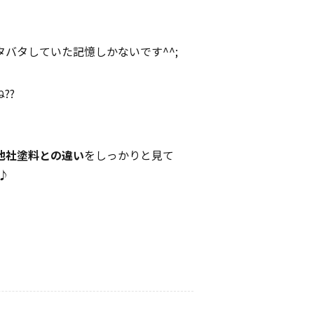
バタしていた記憶しかないです^^;
??
さ、他社塗料との違い
をしっかりと見て
♪